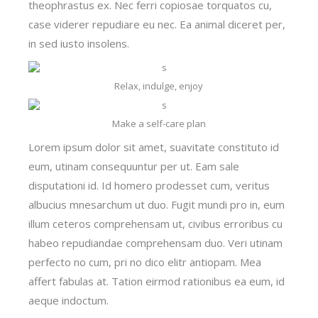
theophrastus ex. Nec ferri copiosae torquatos cu,
case viderer repudiare eu nec. Ea animal diceret per,
in sed iusto insolens.
Relax, indulge, enjoy
Make a self-care plan
Lorem ipsum dolor sit amet, suavitate constituto id
eum, utinam consequuntur per ut. Eam sale
disputationi id. Id homero prodesset cum, veritus
albucius mnesarchum ut duo. Fugit mundi pro in, eum
illum ceteros comprehensam ut, civibus erroribus cu
habeo repudiandae comprehensam duo. Veri utinam
perfecto no cum, pri no dico elitr antiopam. Mea
affert fabulas at. Tation eirmod rationibus ea eum, id
aeque indoctum.