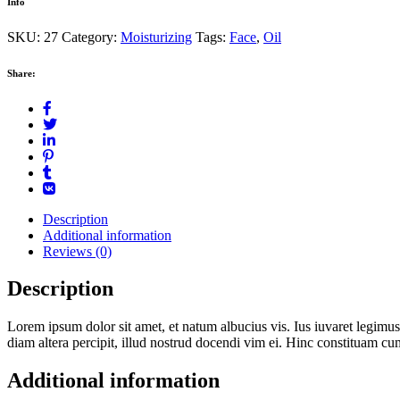
Info
SKU:
27
Category:
Moisturizing
Tags:
Face
,
Oil
Share:
Description
Additional information
Reviews (0)
Description
Lorem ipsum dolor sit amet, et natum albucius vis. Ius iuvaret legimus
diam altera percipit, illud nostrud docendi vim ei. Hinc constituam cu
Additional information