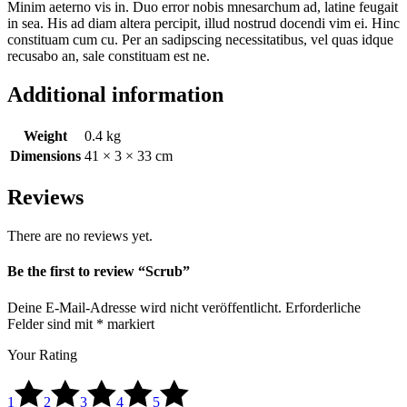
Minim aeterno vis in. Duo error nobis mnesarchum ad, latine feugait
in sea. His ad diam altera percipit, illud nostrud docendi vim ei. Hinc
constituam cum cu. Per an sadipscing necessitatibus, vel quas idque
recusabo an, sale constituam est ne.
Additional information
Weight
0.4 kg
Dimensions
41 × 3 × 33 cm
Reviews
There are no reviews yet.
Be the first to review “Scrub”
Deine E-Mail-Adresse wird nicht veröffentlicht.
Erforderliche
Felder sind mit
*
markiert
Your Rating
1
2
3
4
5