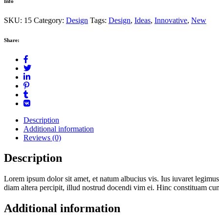
Info
SKU:
15
Category:
Design
Tags:
Design
,
Ideas
,
Innovative
,
New
Share:
Description
Additional information
Reviews (0)
Description
Lorem ipsum dolor sit amet, et natum albucius vis. Ius iuvaret legimus
diam altera percipit, illud nostrud docendi vim ei. Hinc constituam cu
Additional information