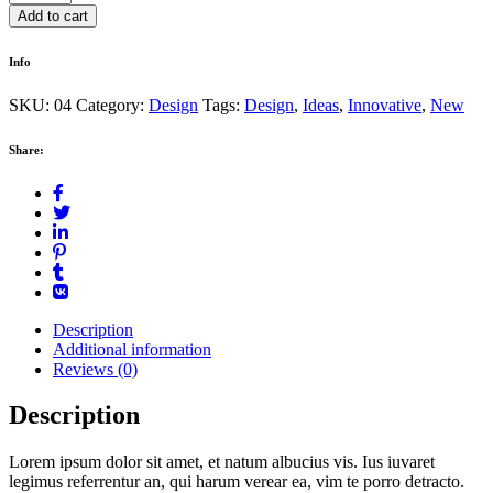
brush
Add to cart
quantity
Info
SKU:
04
Category:
Design
Tags:
Design
,
Ideas
,
Innovative
,
New
Share:
Description
Additional information
Reviews (0)
Description
Lorem ipsum dolor sit amet, et natum albucius vis. Ius iuvaret
legimus referrentur an, qui harum verear ea, vim te porro detracto.