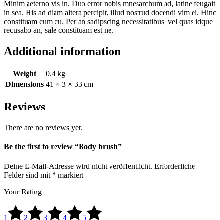
Minim aeterno vis in. Duo error nobis mnesarchum ad, latine feugait
in sea. His ad diam altera percipit, illud nostrud docendi vim ei. Hinc
constituam cum cu. Per an sadipscing necessitatibus, vel quas idque
recusabo an, sale constituam est ne.
Additional information
Weight
0.4 kg
Dimensions
41 × 3 × 33 cm
Reviews
There are no reviews yet.
Be the first to review “Body brush”
Deine E-Mail-Adresse wird nicht veröffentlicht.
Erforderliche
Felder sind mit
*
markiert
Your Rating
1
2
3
4
5