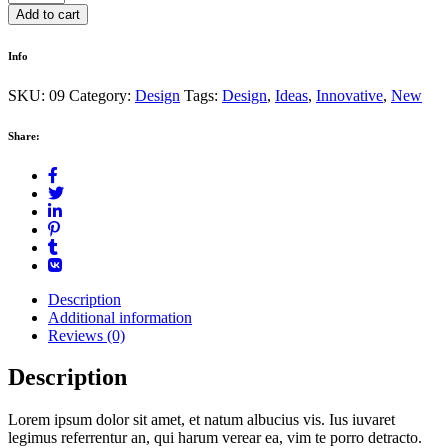
scrub
Add to cart
quantity
Info
SKU:
09
Category:
Design
Tags:
Design
,
Ideas
,
Innovative
,
New
Share:
Description
Additional information
Reviews (0)
Description
Lorem ipsum dolor sit amet, et natum albucius vis. Ius iuvaret
legimus referrentur an, qui harum verear ea, vim te porro detracto.