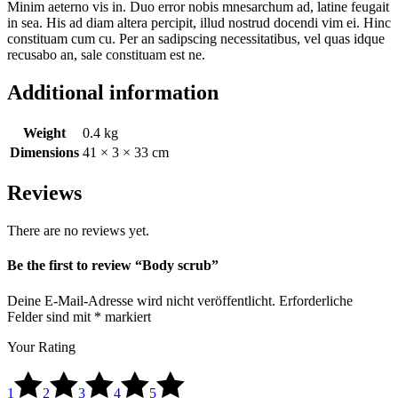
Minim aeterno vis in. Duo error nobis mnesarchum ad, latine feugait
in sea. His ad diam altera percipit, illud nostrud docendi vim ei. Hinc
constituam cum cu. Per an sadipscing necessitatibus, vel quas idque
recusabo an, sale constituam est ne.
Additional information
Weight
0.4 kg
Dimensions
41 × 3 × 33 cm
Reviews
There are no reviews yet.
Be the first to review “Body scrub”
Deine E-Mail-Adresse wird nicht veröffentlicht.
Erforderliche
Felder sind mit
*
markiert
Your Rating
1
2
3
4
5