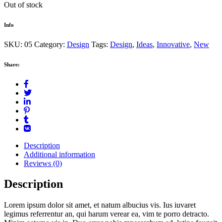
Out of stock
Info
SKU:
05
Category:
Design
Tags:
Design
,
Ideas
,
Innovative
,
New
Share:
Description
Additional information
Reviews (0)
Description
Lorem ipsum dolor sit amet, et natum albucius vis. Ius iuvaret
legimus referrentur an, qui harum verear ea, vim te porro detracto.