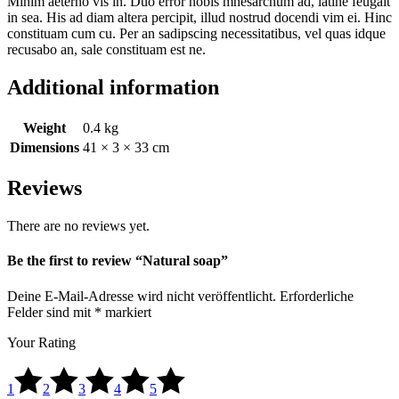
Minim aeterno vis in. Duo error nobis mnesarchum ad, latine feugait
in sea. His ad diam altera percipit, illud nostrud docendi vim ei. Hinc
constituam cum cu. Per an sadipscing necessitatibus, vel quas idque
recusabo an, sale constituam est ne.
Additional information
Weight
0.4 kg
Dimensions
41 × 3 × 33 cm
Reviews
There are no reviews yet.
Be the first to review “Natural soap”
Deine E-Mail-Adresse wird nicht veröffentlicht.
Erforderliche
Felder sind mit
*
markiert
Your Rating
1
2
3
4
5