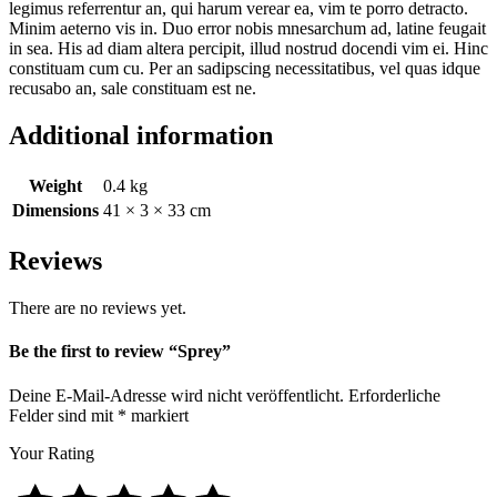
legimus referrentur an, qui harum verear ea, vim te porro detracto.
Minim aeterno vis in. Duo error nobis mnesarchum ad, latine feugait
in sea. His ad diam altera percipit, illud nostrud docendi vim ei. Hinc
constituam cum cu. Per an sadipscing necessitatibus, vel quas idque
recusabo an, sale constituam est ne.
Additional information
Weight
0.4 kg
Dimensions
41 × 3 × 33 cm
Reviews
There are no reviews yet.
Be the first to review “Sprey”
Deine E-Mail-Adresse wird nicht veröffentlicht.
Erforderliche
Felder sind mit
*
markiert
Your Rating